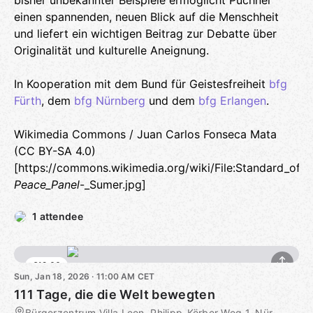
bisher unbekannter Beispiele ermöglicht Puchner
einen spannenden, neuen Blick auf die Menschheit
und liefert ein wichtigen Beitrag zur Debatte über
Originalität und kulturelle Aneignung.
In Kooperation mit dem Bund für Geistesfreiheit
bfg
Fürth
, dem
bfg Nürnberg
und dem
bfg Erlangen
.
Wikimedia Commons / Juan Carlos Fonseca Mata
(CC BY-SA 4.0)
[https://commons.wikimedia.org/wiki/File:Standard_of_U
Peace_Panel
-_Sumer.jpg]
1 attendee
€12.00
Sun, Jan 18, 2026 · 11:00 AM CET
111 Tage, die die Welt bewegten
Bürgerzentrum Villa Leon, Philipp-Körber-Weg 1, Nürnberg, DE