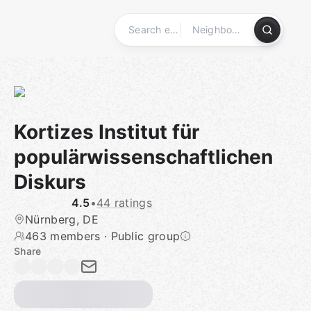
Skip
to
content
Homepage
Kortizes Institut für
populärwissenschaftlichen
Diskurs
4.5
•
44 ratings
Nürnberg, DE
463 members
·
Public group
Share