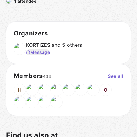
1 attendee
Organizers
KORTIZES
and 5 others
Message
Members
See all
463
H
O
Find us also at